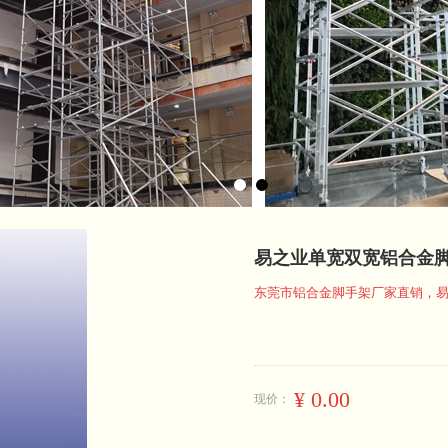
易之业单宽双宽铝合金
东莞市铝合金脚手架厂家直销，
¥
0.00
现价：