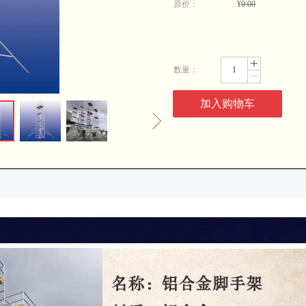
原价：
¥
0.00
ꄸ
数量：
ꄷ
加入购物车
ꁇ