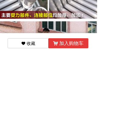
加入购物车
收藏
낙
끢
456346374
点击咨询：13678945945 尹经理