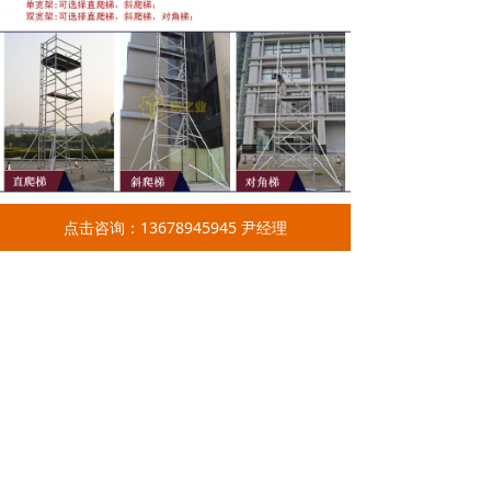
点击咨询：13678945945 尹经理
前一个：
无
ꄴ
后一个：
无
ꄲ