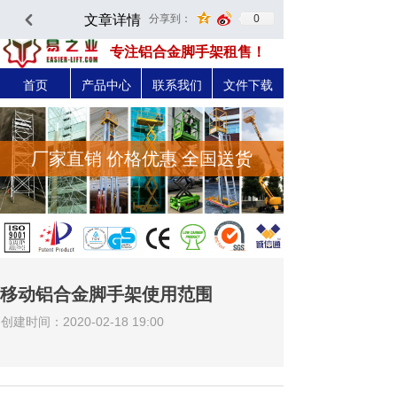
文章详情
0
分享到：
낒
深圳市易之力机械设备有限公司-官方网站
专注铝合金脚手架租售！
首页
产品中心
联系我们
文件下载
厂家直销 价格优惠 全国送货
移动铝合金脚手架使用范围
创建时间：
2020-02-18
19:00