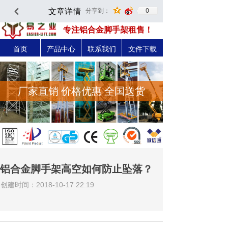
文章详情
0
分享到：
낒
深圳市易之力机械设备有限公司-官方网站
专注铝合金脚手架租售！
首页
产品中心
联系我们
文件下载
厂家直销 价格优惠 全国送货
铝合金脚手架高空如何防止坠落？
创建时间：
2018-10-17
22:19