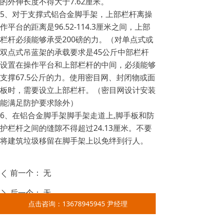
的外伸长度不得大于7.62厘米。
5、对于支撑式铝合金脚手架，上部栏杆离操
作平台的距离是96.52-114.3厘米之间，上部
栏杆必须能够承受200磅的力。（对单点式或
双点式吊蓝架的承载要求是45公斤中部栏杆
设置在操作平台和上部栏杆的中间，必须能够
支撑67.5公斤的力。使用密目网、封闭物或面
板时，需要设立上部栏杆。（密目网设计安装
能满足防护要求除外）
6、在铝合金脚手架脚手架走道上,脚手板和防
护栏杆之间的缝隙不得超过24.13厘米。不要
将建筑垃圾移留在脚手架上以免绊到行人。
前一个：
无
ꄴ
后一个：
无
ꄲ
点击咨询：13678945945 尹经理