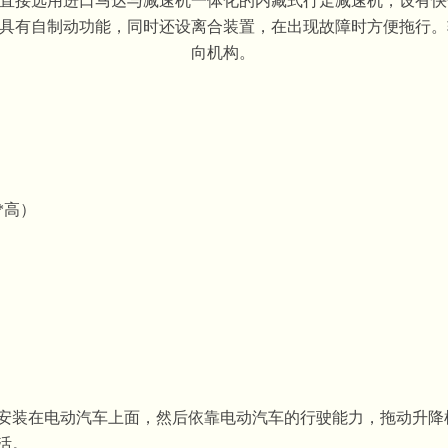
直接选用进口马达与减速机一体化的内藏式行走减速机，设有快
具有自制动功能，同时还设离合装置，在出现故障时方便拖行。
向机构。
宽*高）
安装在电动汽车上面，然后依靠电动汽车的行驶能力，拖动升降
活。