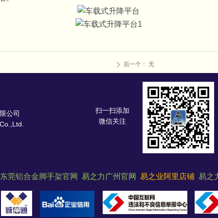
后一个：
无
ꄲ
扫一扫添加
备有限公司
微信关注
Co.,Ltd.
东莞铝合金脚手架官网
易之力广州官网
易之业阿里店铺
易之